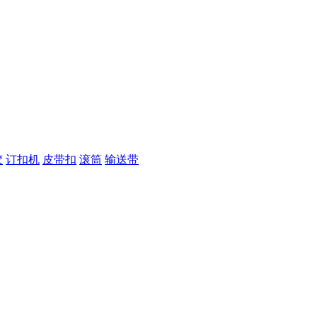
胶
订扣机
皮带扣
滚筒
输送带