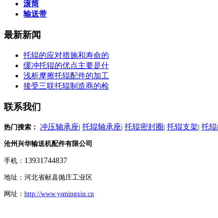
滚筒
输送带
最新新闻
托辊的应对措施和寿命的
缓冲托辊的优点主要是什
浅析摩擦托辊配件的加工
接受三联托辊制造商的检
联系我们
冲压轴承座
托辊轴承座
托辊密封圈
托辊支架
托辊
热门搜索：
|
|
|
|
沧州兴华输送机配件有限公司
13931744837
手机：
地址：河北省献县抛庄工业区
网址：
http://www.ysmingxin.cn