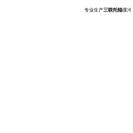
专业生产
三联托辊
缓冲托